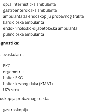
opća internistička ambulanta
gastroenterološka ambulanta
ambulanta za endoskopiju probavnog trakta
kardiološka ambulanta
endokrinološko-dijabetološka ambulanta
pulmološka ambulanta
agnostika
:
diovaskularna:
EKG
ergometrija
holter EKG
holter krvnog tlaka (KMAT)
UZV srca
oskopija probavnog trakta:
gastroskopija