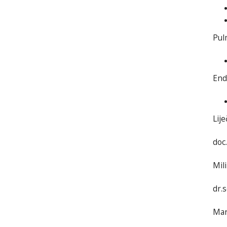
Pul
End
Lije
doc
Mil
dr.
Mar