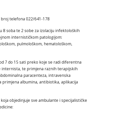
na broj telefona 022/641-178
8 soba te 2 sobe za izolaciju infektoloških
brojnom internističkom patologijom:
nološkom, pulmološkom, hematološkom,
od 7 do 15 sati preko koje se radi diferentna
internista, te primjena raznih terapijskih
a abdominalna paracenteza, intravenska
 primjena albumina, antibiotika, aplikacija
 koja objedinjuje sve ambulante i specijalističke
edicine: