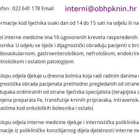
efon : 022 641 178 Email:
rmacije kod liječnika svaki dan od 14 do 15 sati na odjelu ili 
el interne medicine ima 16 ugovorenih kreveta raspoređenih u 
snika. U odjelu se liječe i dijagnostički obrađuju pacijenti s 
diovaskularnom, gastroenterološkom, nefrološkom, endokri
ektološkom i ostalom patologijom.
klopu odjela djeluje u dnevna bolnica koja radi radnim danima 
agnostička obrada pacijenata prethodno pregledanih od strane 
tupaka ordiniranih od strane liječnika specijalista (terapijsk
mjena preparata Fe, transfuzije krvnih pripravaka, intravenska
rastima kod onkoloških bolesnika i ostalo).
lopu odjela interne medicine djeluje i internistička poliklinika
nacije iz polikliničko konzilijarnog dijela djelatnosti interne m