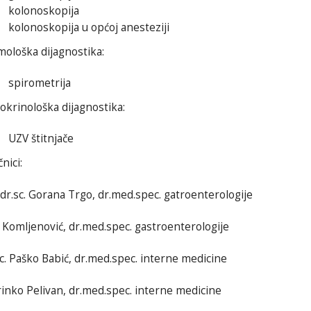
kolonoskopija
kolonoskopija u općoj anesteziji
mološka dijagnostika:
spirometrija
okrinološka dijagnostika:
UZV štitnjače
čnici:
.dr.sc. Gorana Trgo, dr.med.spec. gatroenterologije
i Komljenović, dr.med.spec. gastroenterologije
sc. Paško Babić, dr.med.spec. interne medicine
inko Pelivan, dr.med.spec. interne medicine