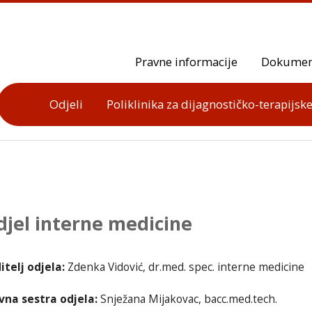
Pravne informacije
Dokumen
Odjeli
Poliklinika za dijagnostičko-terapijske
jel interne medicine
itelj odjela:
Zdenka Vidović, dr.med. spec. interne medicine
vna sestra odjela:
Snježana Mijakovac, bacc.med.tech.