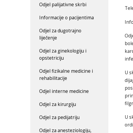
Odjel palijativne skrbi
Tel
Informacije o pacijentima
Info
Odjel za dugotrajno
Odj
liječenje
bole
Odjel za ginekologiju i
kar
opstetriciju
inf
Odjel fizikalne medicine i
U s
rehabilitacije
dij
pos
Odjel interne medicine
pri
filg
Odjel za kirurgiju
U sk
Odjel za pedijatriju
ordi
Odjel za anesteziologiju,