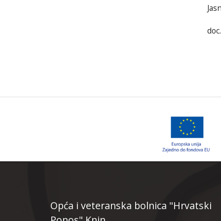
Jasn
doc
Opća i veteranska bolnica "Hrvatski
Ponos" Knin