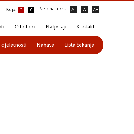
Veličina teksta:
Boja:
A-
A
A+
C
C
ti
O bolnici
Natječaji
Kontakt
 djelatnosti
Nabava
Lista čekanja