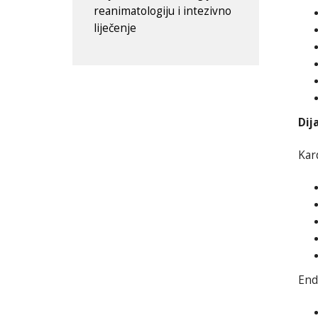
reanimatologiju i intezivno
liječenje
Dij
Kar
End