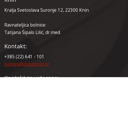
Kralja Svetoslava Suronje 12, 22300 Knin
Ravnateljica bolnice:
Tatijana Šipalo Lilić, dr.med.
Kontakt:
+385 (22) 641 - 101
bolnica@obhpknin.hr
Kontakt za veterane:
+385 (22) 641 - 165
veterani@obhpknin.hr
Certifikati: