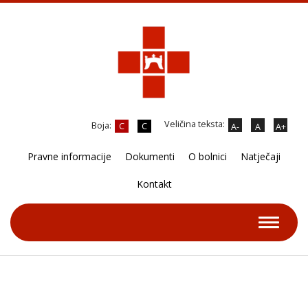
Veličina teksta:
Boja:
C
C
A-
A
A+
Pravne informacije
Dokumenti
O bolnici
Natječaji
Kontakt