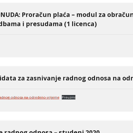
NUDA: Proračun plaća – modul za obračun
bama i presudama (1 licenca)
idata za zasnivanje radnog odnosa na od
-radnog-odnosa-na-odredeno-vrijeme
Preuzmi
je radnog odnosa – studeni 2020