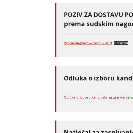
POZIV ZA DOSTAVU PO
prema sudskim nagod
Proracun-placa-–-modul-DON
Preuzmi
Odluka o izboru kand
Odluka-o-izboru-kandidata-za-zasnivanje
Natječaj za zasnivan