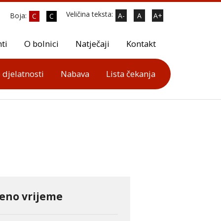
Veličina teksta:
Boja:
A-
A
A+
C
C
ti
O bolnici
Natječaji
Kontakt
 djelatnosti
Nabava
Lista čekanja
đeno vrijeme