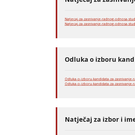
Natjecaj-za-zasnivanje-radnog-odnosa-stud
Natjecaj-za-zasnivanje-radnog-odnosa-stud
Odluka o izboru kand
Odluka-o-izboru-kandidata-za-zasnivanje-
Odluka-o-izboru-kandidata-za-zasnivanje-
Natječaj za izbor i im