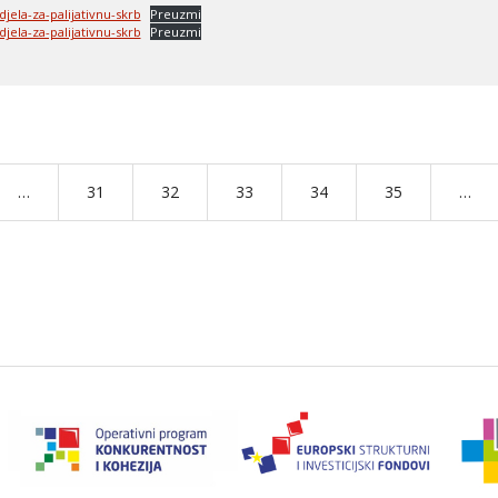
jela-za-palijativnu-skrb
Preuzmi
jela-za-palijativnu-skrb
Preuzmi
…
31
32
33
34
35
…