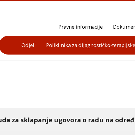
Pravne informacije
Dokumen
Odjeli
Poliklinika za dijagnostičko-terapijske
uda za sklapanje ugovora o radu na odre