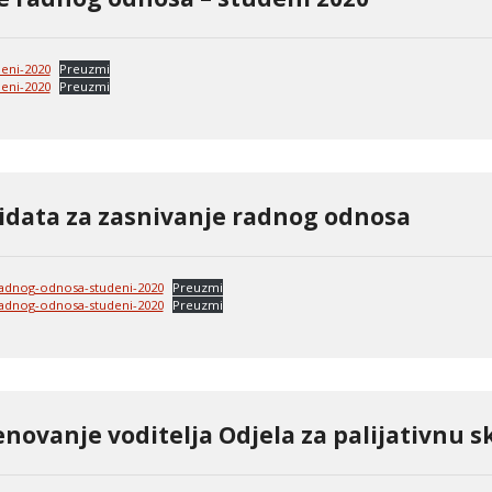
eni-2020
Preuzmi
eni-2020
Preuzmi
idata za zasnivanje radnog odnosa
radnog-odnosa-studeni-2020
Preuzmi
radnog-odnosa-studeni-2020
Preuzmi
enovanje voditelja Odjela za palijativnu s