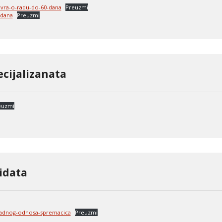
ovra-o-radu-do-60-dana
Preuzmi
-dana
Preuzmi
ecijalizanata
euzmi
idata
-radnog-odnosa-spremacica
Preuzmi