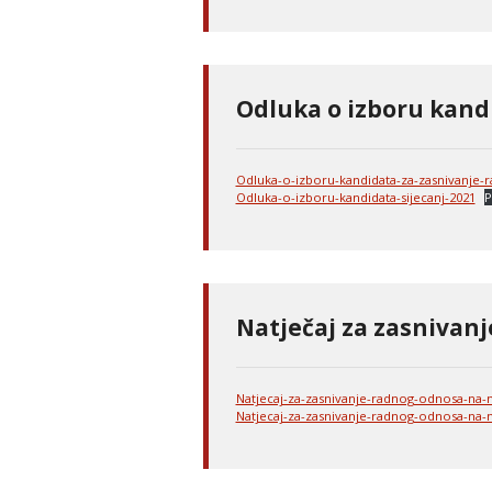
Odluka o izboru kand
Odluka-o-izboru-kandidata-za-zasnivanje
Odluka-o-izboru-kandidata-sijecanj-2021
P
Natječaj za zasnivan
Natjecaj-za-zasnivanje-radnog-odnosa-na-
Natjecaj-za-zasnivanje-radnog-odnosa-na-