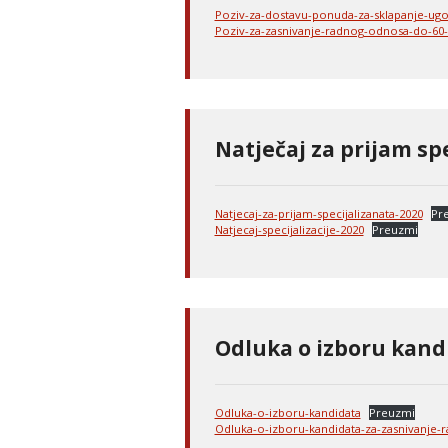
Poziv-za-dostavu-ponuda-za-sklapanje-ug
Poziv-za-zasnivanje-radnog-odnosa-do-60
Natječaj za prijam sp
Natjecaj-za-prijam-specijalizanata-2020
Pr
Natjecaj-specijalizacije-2020
Preuzmi
Odluka o izboru kand
Odluka-o-izboru-kandidata
Preuzmi
Odluka-o-izboru-kandidata-za-zasnivanje