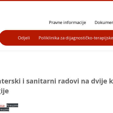
Pravne informacije
Dokumen
Odjeli
Poliklinika za dijagnostičko-terapijske
terski i sanitarni radovi na dvije 
ije
nica
Preuzmi
reuzmi