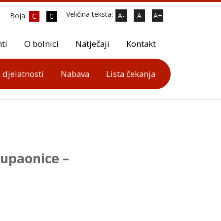
Veličina teksta:
Boja:
A-
A
A+
C
C
ti
O bolnici
Natječaji
Kontakt
 djelatnosti
Nabava
Lista čekanja
kupaonice –