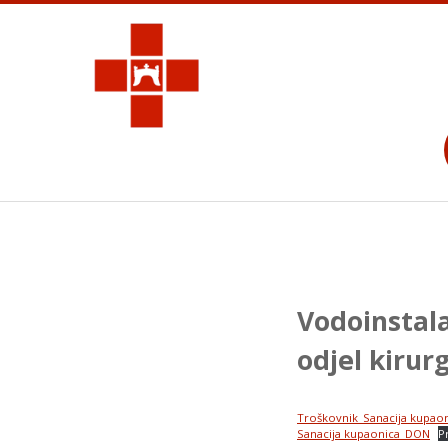
Vodoinstala
odjel kirurg
Troškovnik_Sanacija kupao
Sanacija kupaonica_DON
P