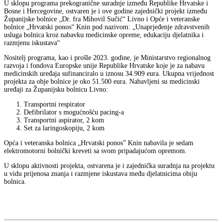
U sklopu programa prekogranične suradnje između Republike Hrvatske i
Bosne i Hercegovine, ostvaren je i ove godine zajednički projekt između
Županijske bolnice „Dr. fra Mihovil Sučić“ Livno i Opće i veteranske
bolnice „Hrvatski ponos“ Knin pod nazivom: „Unaprjeđenje zdravstvenih
usluga bolnica kroz nabavku medicinske opreme, edukaciju djelatnika i
razmjenu iskustava“
Nositelj programa, kao i prošle 2023. godine, je Ministarstvo regionalnog
razvoja i fondova Europske unije Republike Hrvatske koje je za nabavu
medicinskih uređaja sufinanciralo u iznosu 34.909 eura. Ukupna vrijednost
projekta za obje bolnice je oko 51.500 eura. Nabavljeni su medicinski
uređaji za Županijsku bolnicu Livno:
Transportni respirator
Defibrilator s mogućnošću pacing-a
Transportni aspirator, 2 kom
Set za laringoskopiju, 2 kom
Opća i veteranska bolnica „Hrvatski ponos” Knin nabavila je sedam
elektromotorni bolnički kreveti sa svom pripadajućom opremom.
U sklopu aktivnosti projekta, ostvarena je i zajednička suradnja na projektu
u vidu prijenosa znanja i razmjene iskustava među djelatnicima obiju
bolnica.