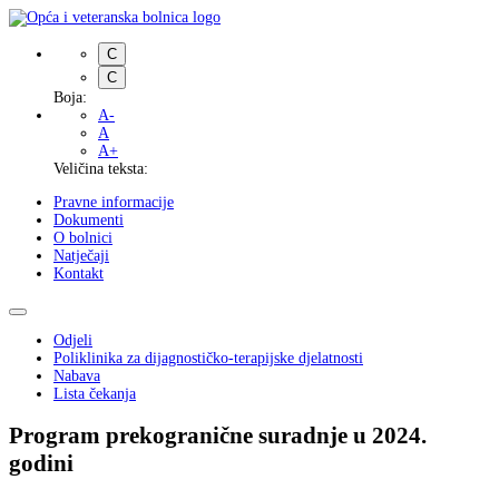
C
C
Boja:
A-
A
A+
Veličina teksta:
Pravne informacije
Dokumenti
O bolnici
Natječaji
Kontakt
Odjeli
Poliklinika za dijagnostičko-terapijske djelatnosti
Nabava
Lista čekanja
Program prekogranične suradnje u 2024.
godini