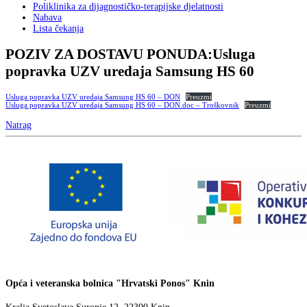
Poliklinika za dijagnostičko-terapijske djelatnosti
Nabava
Lista čekanja
POZIV ZA DOSTAVU PONUDA:Usluga
popravka UZV uredaja Samsung HS 60
Usluga popravka UZV uredaja Samsung HS 60 – DON
Preuzmi
Usluga popravka UZV uredaja Samsung HS 60 – DON.doc – Troškovnik
Preuzmi
Natrag
Opća i veteranska bolnica "Hrvatski Ponos" Knin