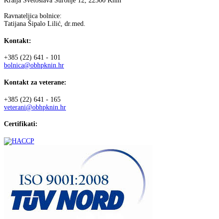
Kralja Svetoslava Suronje 12, 22300 Knin
Ravnateljica bolnice:
Tatijana Šipalo Lilić, dr.med.
Kontakt:
+385 (22) 641 - 101
bolnica@obhpknin.hr
Kontakt za veterane:
+385 (22) 641 - 165
veterani@obhpknin.hr
Certifikati: