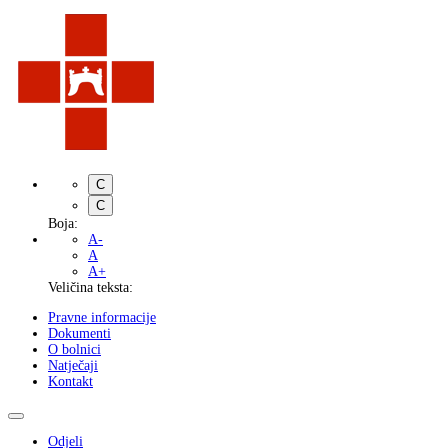
C
C
Boja:
A-
A
A+
Veličina teksta:
Pravne informacije
Dokumenti
O bolnici
Natječaji
Kontakt
Odjeli