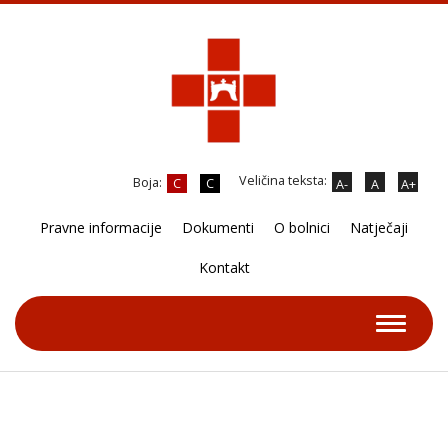
Veličina teksta:
Boja:
C
C
A-
A
A+
Pravne informacije
Dokumenti
O bolnici
Natječaji
Kontakt