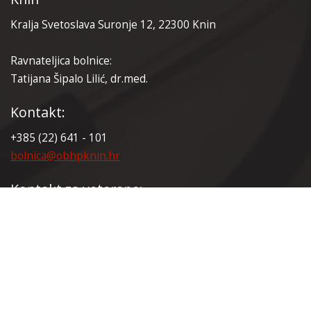
Kralja Svetoslava Suronje 12, 22300 Knin
Ravnateljica bolnice:
Tatijana Šipalo Lilić, dr.med.
Kontakt:
+385 (22) 641 - 101
bolnica@obhpknin.hr
Kontakt za veterane:
+385 (22) 641 - 165
veterani@obhpknin.hr
Certifikati: