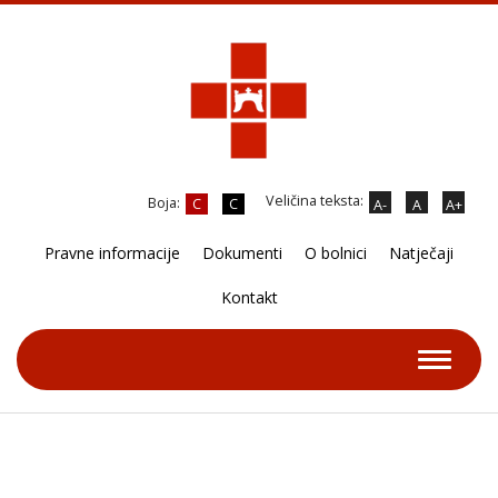
Veličina teksta:
Boja:
C
C
A-
A
A+
Pravne informacije
Dokumenti
O bolnici
Natječaji
Kontakt