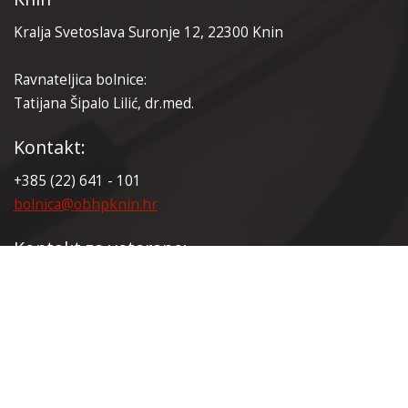
Kralja Svetoslava Suronje 12, 22300 Knin
Ravnateljica bolnice:
Tatijana Šipalo Lilić, dr.med.
Kontakt:
+385 (22) 641 - 101
bolnica@obhpknin.hr
Kontakt za veterane:
+385 (22) 641 - 165
veterani@obhpknin.hr
Certifikati: