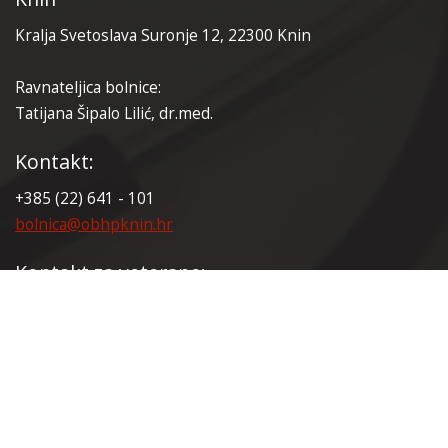
Kralja Svetoslava Suronje 12, 22300 Knin
Ravnateljica bolnice:
Tatijana Šipalo Lilić, dr.med.
Kontakt:
+385 (22) 641 - 101
bolnica@obhpknin.hr
Kontakt za veterane:
+385 (22) 641 - 165
veterani@obhpknin.hr
Certifikati: