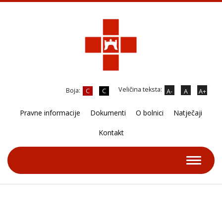
Veličina teksta:
Boja:
C
C
A-
A
A+
Pravne informacije
Dokumenti
O bolnici
Natječaji
Kontakt