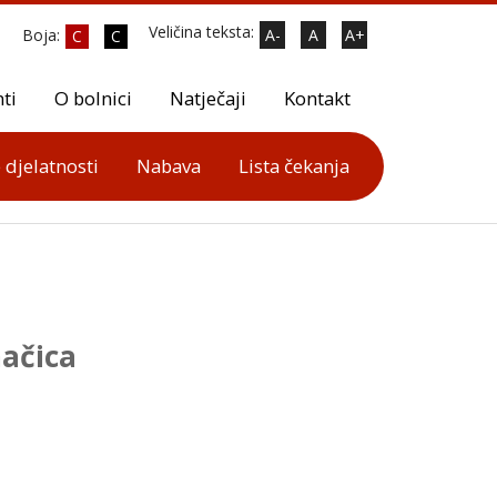
Veličina teksta:
Boja:
A-
A
A+
C
C
ti
O bolnici
Natječaji
Kontakt
 djelatnosti
Nabava
Lista čekanja
ačica