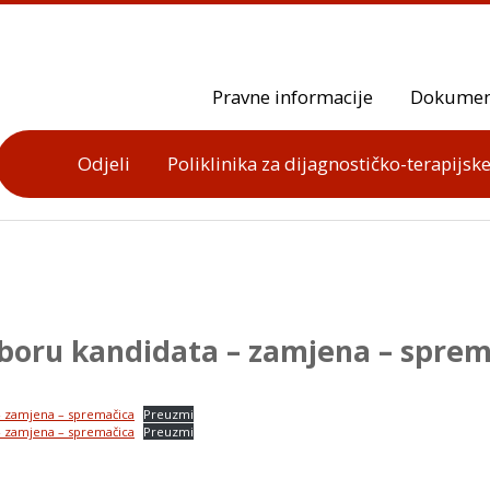
Pravne informacije
Dokumen
Odjeli
Poliklinika za dijagnostičko-terapijske
zboru kandidata – zamjena – sprem
– zamjena – spremačica
Preuzmi
– zamjena – spremačica
Preuzmi