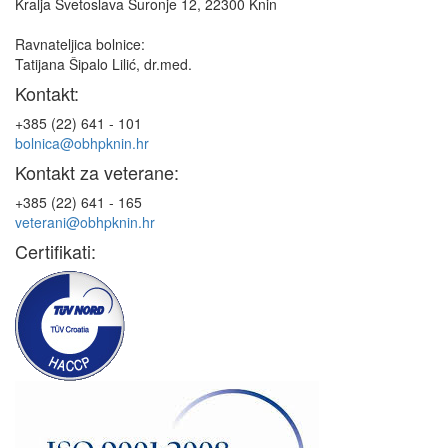
Kralja Svetoslava Suronje 12, 22300 Knin
Ravnateljica bolnice:
Tatijana Šipalo Lilić, dr.med.
Kontakt:
+385 (22) 641 - 101
bolnica@obhpknin.hr
Kontakt za veterane:
+385 (22) 641 - 165
veterani@obhpknin.hr
Certifikati: