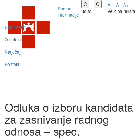
C
C
A-
A
A+
Pravne
Boja:
Veličina teksta:
informacije
Dokumenti
O bolnici
Natječaji
Kontakt
Odluka o izboru kandidata
za zasnivanje radnog
odnosa – spec.