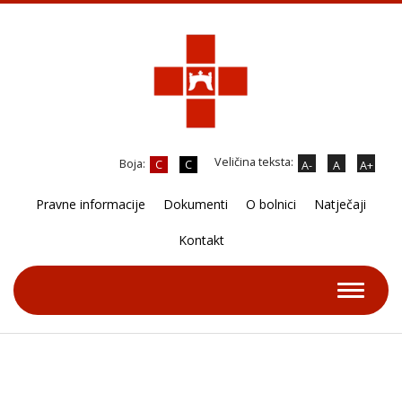
Veličina teksta:
Boja:
C
C
A-
A
A+
Pravne informacije
Dokumenti
O bolnici
Natječaji
Kontakt