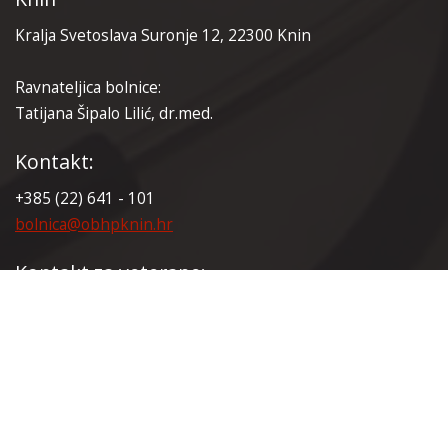
Kralja Svetoslava Suronje 12, 22300 Knin
Ravnateljica bolnice:
Tatijana Šipalo Lilić, dr.med.
Kontakt:
+385 (22) 641 - 101
bolnica@obhpknin.hr
Kontakt za veterane:
+385 (22) 641 - 165
veterani@obhpknin.hr
Certifikati: