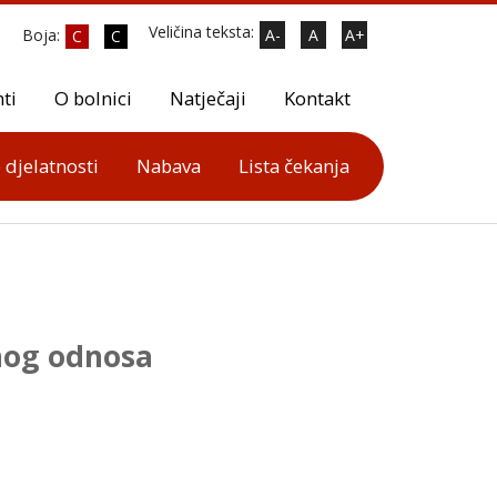
Veličina teksta:
Boja:
A-
A
A+
C
C
ti
O bolnici
Natječaji
Kontakt
 djelatnosti
Nabava
Lista čekanja
nog odnosa