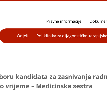
Pravne informacije
Dokumen
Odjeli
Poliklinika za dijagnostičko-terapijske
zboru kandidata za zasnivanje rad
o vrijeme – Medicinska sestra