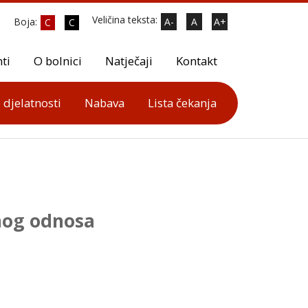
Veličina teksta:
Boja:
A-
A
A+
C
C
ti
O bolnici
Natječaji
Kontakt
 djelatnosti
Nabava
Lista čekanja
nog odnosa