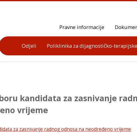
Pravne informacije
Dokumen
Odjeli
Poliklinika za dijagnostičko-terapijske
zboru kandidata za zasnivanje rad
eno vrijeme
didata za zasnivanje radnog odnosa na neodređeno vrijeme