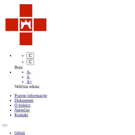
C
C
Boja:
A-
A
A+
Veličina teksta:
Pravne informacije
Dokumenti
O bolnici
Natječaji
Kontakt
Odjeli