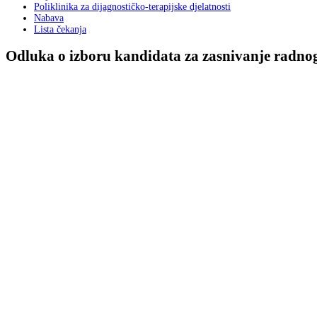
Poliklinika za dijagnostičko-terapijske djelatnosti
Nabava
Lista čekanja
Odluka o izboru kandidata za zasnivanje radno