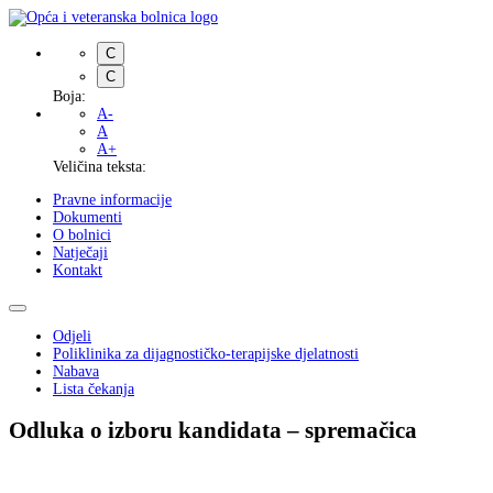
C
C
Boja:
A-
A
A+
Veličina teksta:
Pravne informacije
Dokumenti
O bolnici
Natječaji
Kontakt
Odjeli
Poliklinika za dijagnostičko-terapijske djelatnosti
Nabava
Lista čekanja
Odluka o izboru kandidata – spremačica