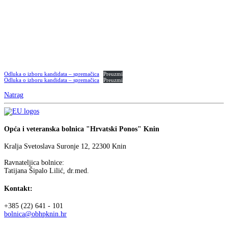
Odluka o izboru kandidata – spremačica
Preuzmi
Odluka o izboru kandidata – spremačica
Preuzmi
Natrag
Opća i veteranska bolnica "Hrvatski Ponos" Knin
Kralja Svetoslava Suronje 12, 22300 Knin
Ravnateljica bolnice:
Tatijana Šipalo Lilić, dr.med.
Kontakt:
+385 (22) 641 - 101
bolnica@obhpknin.hr