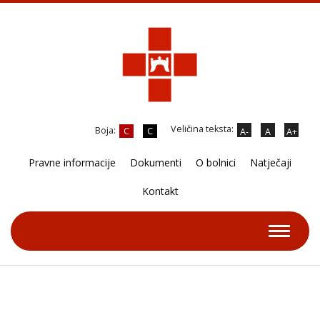
Veličina teksta:
Boja:
C
C
A-
A
A+
Pravne informacije
Dokumenti
O bolnici
Natječaji
Kontakt