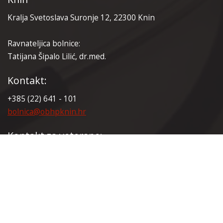
Kralja Svetoslava Suronje 12, 22300 Knin
Ravnateljica bolnice:
Tatijana Šipalo Lilić, dr.med.
Kontakt:
+385 (22) 641 - 101
bolnica@obhpknin.hr
Kontakt za veterane:
+385 (22) 641 - 165
veterani@obhpknin.hr
Certifikati: