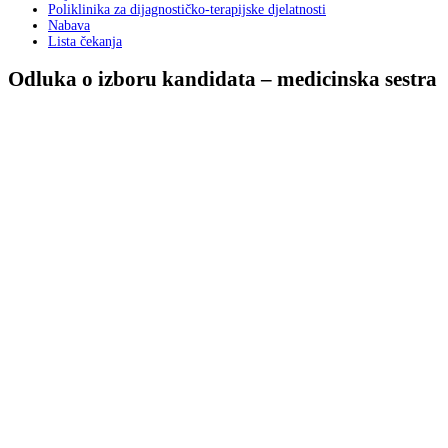
Poliklinika za dijagnostičko-terapijske djelatnosti
Nabava
Lista čekanja
Odluka o izboru kandidata – medicinska sestra