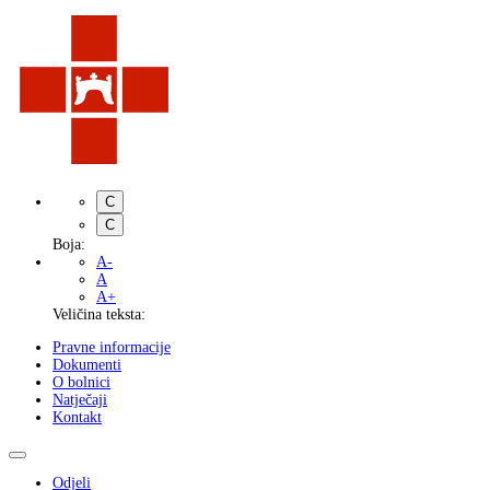
C
C
Boja:
A-
A
A+
Veličina teksta:
Pravne informacije
Dokumenti
O bolnici
Natječaji
Kontakt
Odjeli