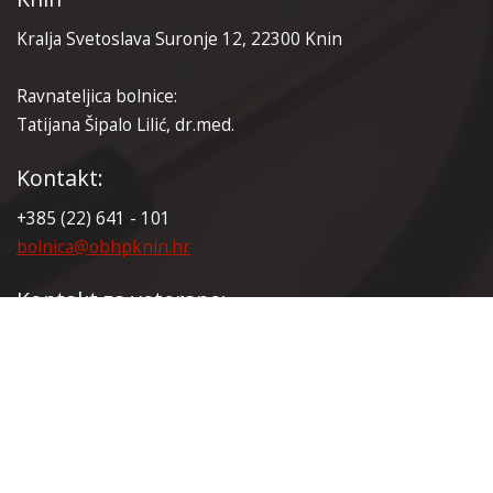
Kralja Svetoslava Suronje 12, 22300 Knin
Ravnateljica bolnice:
Tatijana Šipalo Lilić, dr.med.
Kontakt:
+385 (22) 641 - 101
bolnica@obhpknin.hr
Kontakt za veterane:
+385 (22) 641 - 165
veterani@obhpknin.hr
Certifikati: