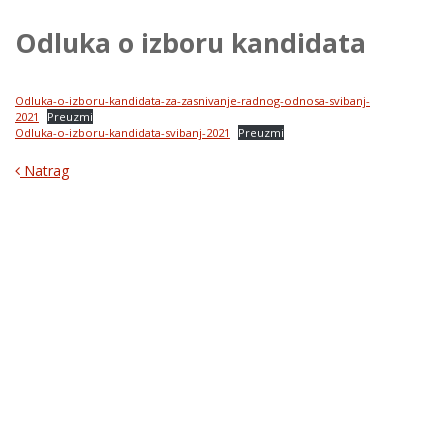
Odluka o izboru kandidata
Odluka-o-izboru-kandidata-za-zasnivanje-radnog-odnosa-svibanj-
2021
Preuzmi
Odluka-o-izboru-kandidata-svibanj-2021
Preuzmi
Natrag