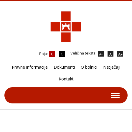
Veličina teksta:
Boja:
C
C
A-
A
A+
Pravne informacije
Dokumenti
O bolnici
Natječaji
Kontakt