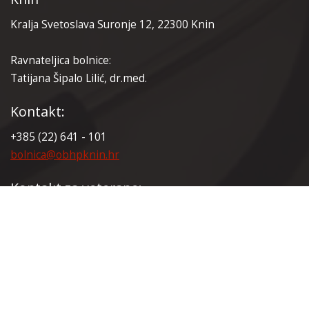
Kralja Svetoslava Suronje 12, 22300 Knin
Ravnateljica bolnice:
Tatijana Šipalo Lilić, dr.med.
Kontakt:
+385 (22) 641 - 101
bolnica@obhpknin.hr
Kontakt za veterane:
+385 (22) 641 - 165
veterani@obhpknin.hr
Certifikati: