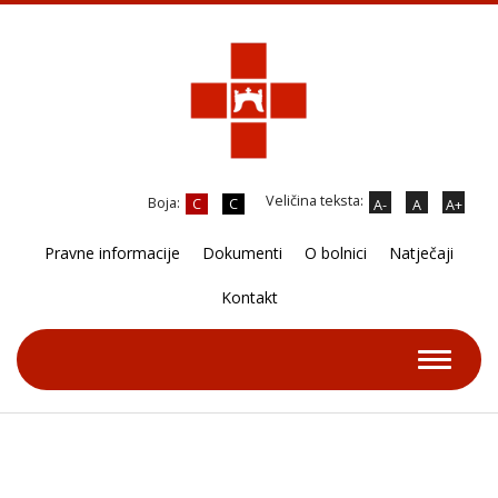
Veličina teksta:
Boja:
C
C
A-
A
A+
Pravne informacije
Dokumenti
O bolnici
Natječaji
Kontakt