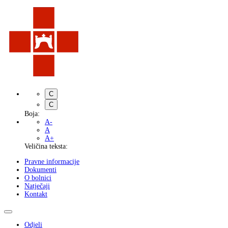
C
C
Boja:
A-
A
A+
Veličina teksta:
Pravne informacije
Dokumenti
O bolnici
Natječaji
Kontakt
Odjeli