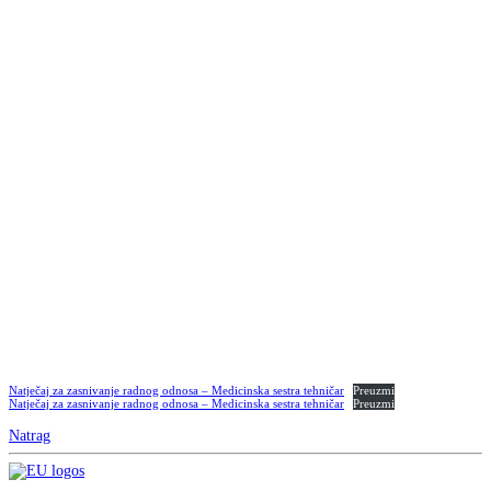
Natječaj za zasnivanje radnog odnosa – Medicinska sestra tehničar
Preuzmi
Natječaj za zasnivanje radnog odnosa – Medicinska sestra tehničar
Preuzmi
Natrag