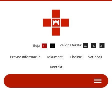
Veličina teksta:
Boja:
C
C
A-
A
A+
Pravne informacije
Dokumenti
O bolnici
Natječaji
Kontakt