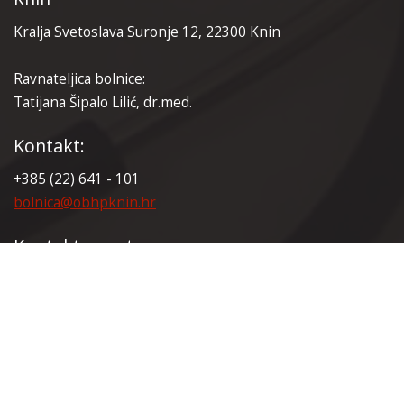
Kralja Svetoslava Suronje 12, 22300 Knin
Ravnateljica bolnice:
Tatijana Šipalo Lilić, dr.med.
Kontakt:
+385 (22) 641 - 101
bolnica@obhpknin.hr
Kontakt za veterane:
+385 (22) 641 - 165
veterani@obhpknin.hr
Certifikati: