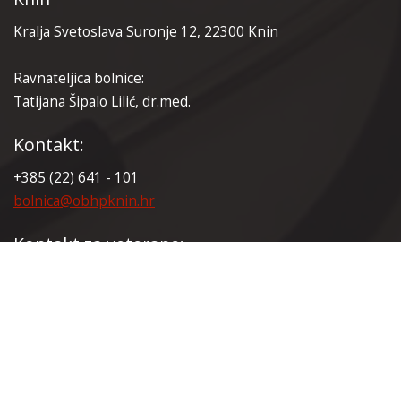
Kralja Svetoslava Suronje 12, 22300 Knin
Ravnateljica bolnice:
Tatijana Šipalo Lilić, dr.med.
Kontakt:
+385 (22) 641 - 101
bolnica@obhpknin.hr
Kontakt za veterane:
+385 (22) 641 - 165
veterani@obhpknin.hr
Certifikati: