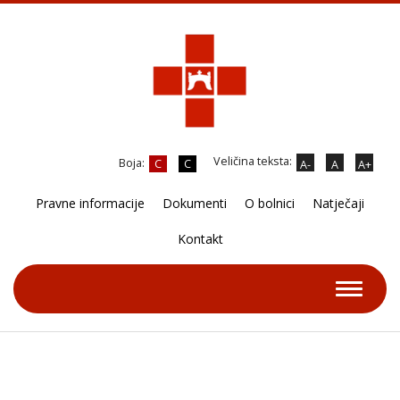
Veličina teksta:
Boja:
C
C
A-
A
A+
Pravne informacije
Dokumenti
O bolnici
Natječaji
Kontakt