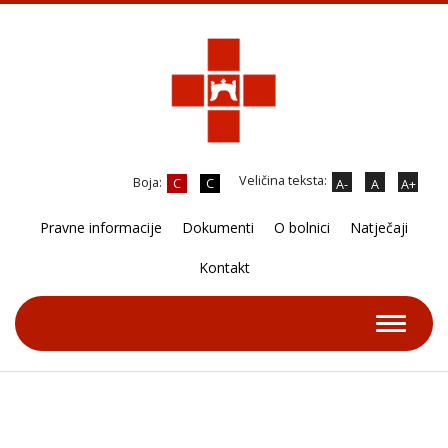
Veličina teksta:
Boja:
C
C
A-
A
A+
Pravne informacije
Dokumenti
O bolnici
Natječaji
Kontakt