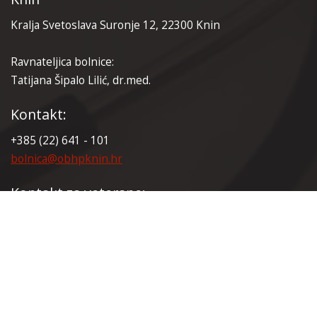
Kralja Svetoslava Suronje 12, 22300 Knin
Ravnateljica bolnice:
Tatijana Šipalo Lilić, dr.med.
Kontakt:
+385 (22) 641 - 101
bolnica@obhpknin.hr
Kontakt za veterane:
+385 (22) 641 - 165
veterani@obhpknin.hr
Certifikati: