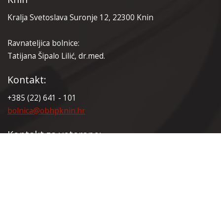
Kralja Svetoslava Suronje 12, 22300 Knin
Ravnateljica bolnice:
Tatijana Šipalo Lilić, dr.med.
Kontakt:
+385 (22) 641 - 101
bolnica@obhpknin.hr
Kontakt za veterane:
+385 (22) 641 - 165
veterani@obhpknin.hr
Certifikati: