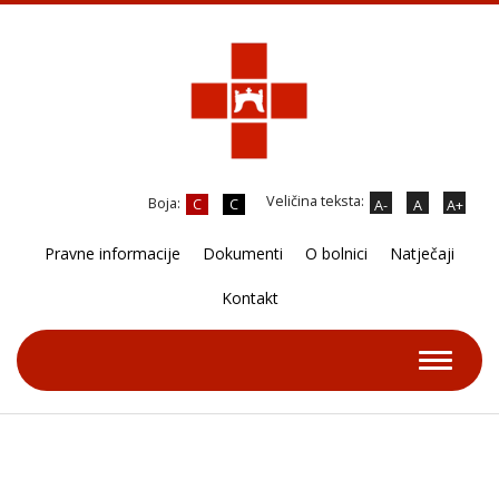
Veličina teksta:
Boja:
C
C
A-
A
A+
Pravne informacije
Dokumenti
O bolnici
Natječaji
Kontakt