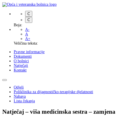
C
C
Boja:
A-
A
A+
Veličina teksta:
Pravne informacije
Dokumenti
O bolnici
Natječaji
Kontakt
Odjeli
Poliklinika za dijagnostičko-terapijske djelatnosti
Nabava
Lista čekanja
Natječaj – viša medicinska sestra – zamjena