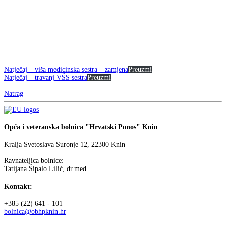
Natječaj – viša medicinska sestra – zamjena
Preuzmi
Natječaj – travanj VŠS sestra
Preuzmi
Natrag
Opća i veteranska bolnica "Hrvatski Ponos" Knin
Kralja Svetoslava Suronje 12, 22300 Knin
Ravnateljica bolnice:
Tatijana Šipalo Lilić, dr.med.
Kontakt:
+385 (22) 641 - 101
bolnica@obhpknin.hr