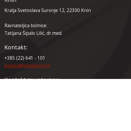
Kralja Svetoslava Suronje 12, 22300 Knin
Ravnateljica bolnice:
Tatijana Šipalo Lilić, dr.med.
Kontakt:
+385 (22) 641 - 101
bolnica@obhpknin.hr
Kontakt za veterane:
+385 (22) 641 - 165
veterani@obhpknin.hr
Certifikati: