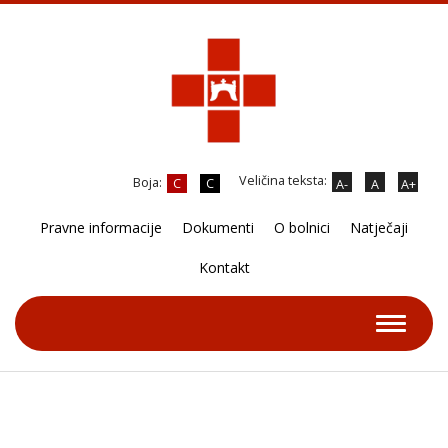
Veličina teksta:
Boja:
C
C
A-
A
A+
Pravne informacije
Dokumenti
O bolnici
Natječaji
Kontakt