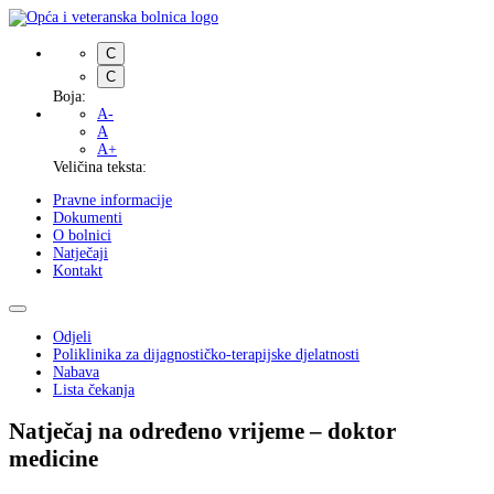
C
C
Boja:
A-
A
A+
Veličina teksta:
Pravne informacije
Dokumenti
O bolnici
Natječaji
Kontakt
Odjeli
Poliklinika za dijagnostičko-terapijske djelatnosti
Nabava
Lista čekanja
Natječaj na određeno vrijeme – doktor
medicine