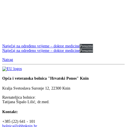
Natječaj na određeno vrijeme – doktor medicine
Preuzmi
Natječaj na određeno vrijeme – doktor medicine
Preuzmi
Natrag
Opća i veteranska bolnica "Hrvatski Ponos" Knin
Kralja Svetoslava Suronje 12, 22300 Knin
Ravnateljica bolnice:
Tatijana Šipalo Lilić, dr.med.
Kontakt:
+385 (22) 641 - 101
bolnica@obhpknin.hr