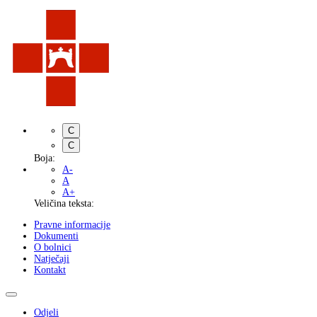
C
C
Boja:
A-
A
A+
Veličina teksta:
Pravne informacije
Dokumenti
O bolnici
Natječaji
Kontakt
Odjeli