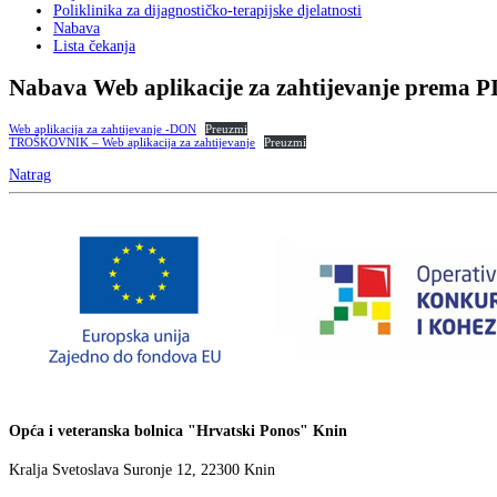
Poliklinika za dijagnostičko-terapijske djelatnosti
Nabava
Lista čekanja
Nabava Web aplikacije za zahtijevanje prema P
Web aplikacija za zahtijevanje -DON
Preuzmi
TROŠKOVNIK – Web aplikacija za zahtijevanje
Preuzmi
Natrag
Opća i veteranska bolnica "Hrvatski Ponos" Knin
Kralja Svetoslava Suronje 12, 22300 Knin