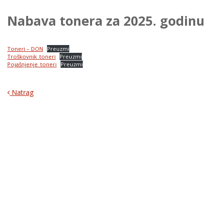
Nabava tonera za 2025. godinu
Toneri – DON
Preuzmi
Troškovnik_toneri
Preuzmi
Pojašnjenje_toneri
Preuzmi
Natrag