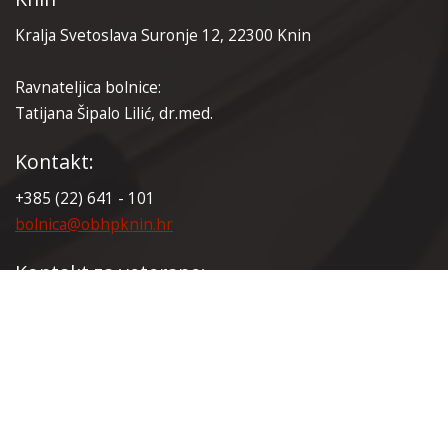
Kralja Svetoslava Suronje 12, 22300 Knin
Ravnateljica bolnice:
Tatijana Šipalo Lilić, dr.med.
Kontakt:
+385 (22) 641 - 101
bolnica@obhpknin.hr
Kontakt za veterane:
+385 (22) 641 - 165
veterani@obhpknin.hr
Certifikati: