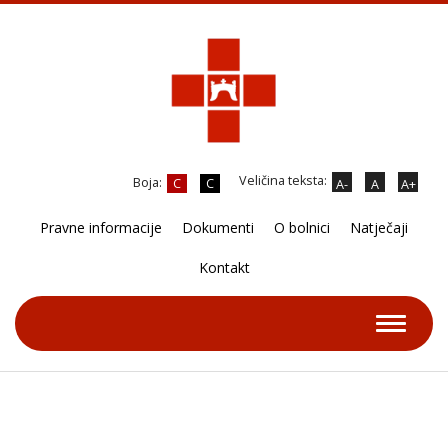
Veličina teksta:
Boja:
C
C
A-
A
A+
Pravne informacije
Dokumenti
O bolnici
Natječaji
Kontakt