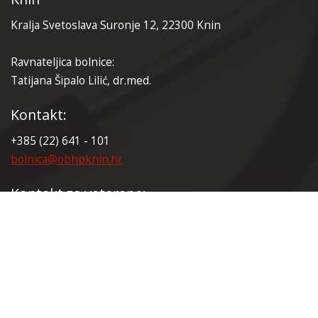
Kralja Svetoslava Suronje 12, 22300 Knin
Ravnateljica bolnice:
Tatijana Šipalo Lilić, dr.med.
Kontakt:
+385 (22) 641 - 101
bolnica@obhpknin.hr
Kontakt za veterane:
+385 (22) 641 - 165
veterani@obhpknin.hr
Certifikati: