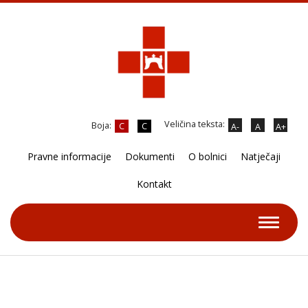
Veličina teksta:
Boja:
C
C
A-
A
A+
Pravne informacije
Dokumenti
O bolnici
Natječaji
Kontakt