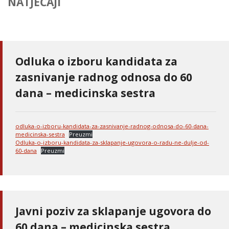
NATJEČAJI
Odluka o izboru kandidata za
zasnivanje radnog odnosa do 60
dana – medicinska sestra
odluka-o-izboru-kandidata-za-zasnivanje-radnog-odnosa-do-60-dana-
medicinska-sestra
Preuzmi
Odluka-o-izboru-kandidata-za-sklapanje-ugovora-o-radu-ne-dulje-od-
60-dana
Preuzmi
Javni poziv za sklapanje ugovora do
60 dana – medicinska sestra