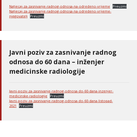
Natjecaj-za-zasnivanje-radnog-odnosa-na-odredeno-vrijeme
Preuzmi
Natjecaj-za-zasnivanje-radnog-odnosa-na-odredeno-vrijeme-
njegovatelj
Preuzmi
Javni poziv za zasnivanje radnog
odnosa do 60 dana – inženjer
medicinske radiologije
Javni-poziv-za-zasnivanje-radnog-odnosa-do-60-dana-inzenjer-
medicinske-radiologije
Preuzmi
Javni-poziv-za-zasnivanje-radnog-odnosa-do-60-dana-listopad-
2021
Preuzmi