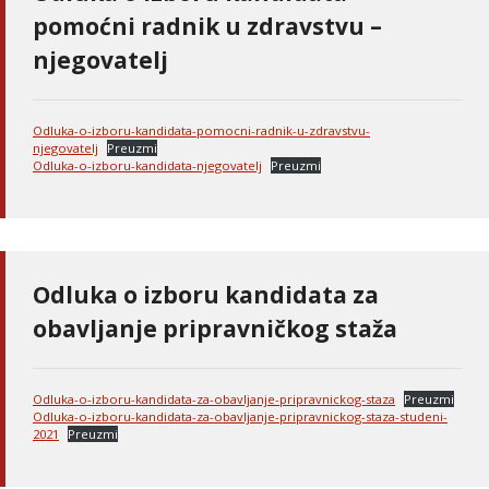
pomoćni radnik u zdravstvu –
njegovatelj
Odluka-o-izboru-kandidata-pomocni-radnik-u-zdravstvu-
njegovatelj
Preuzmi
Odluka-o-izboru-kandidata-njegovatelj
Preuzmi
Odluka o izboru kandidata za
obavljanje pripravničkog staža
Odluka-o-izboru-kandidata-za-obavljanje-pripravnickog-staza
Preuzmi
Odluka-o-izboru-kandidata-za-obavljanje-pripravnickog-staza-studeni-
2021
Preuzmi