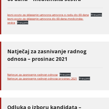
Javni-poziv-za-sklapanje-ugovora-ugovora-o-radu-do-60-dana
Preuzmi
Javni-poziv-za-sklapanje-ugovora-do-60-dana-medicinska-
sestra
Preuzmi
Natječaj za zasnivanje radnog
odnosa – prosinac 2021
Natjecaj-za-zasnivanje-radnog-odnosa
Preuzmi
Natjecaj-za-zasnivanje-radnog-odnosa-prosinac-2021
Preuzmi
Odluka o izboru kandidata –