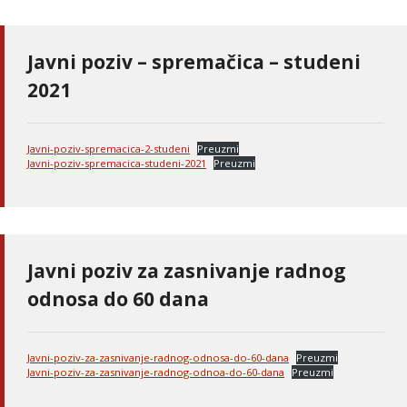
Javni poziv – spremačica – studeni
2021
Javni-poziv-spremacica-2-studeni
Preuzmi
Javni-poziv-spremacica-studeni-2021
Preuzmi
Javni poziv za zasnivanje radnog
odnosa do 60 dana
Javni-poziv-za-zasnivanje-radnog-odnosa-do-60-dana
Preuzmi
Javni-poziv-za-zasnivanje-radnog-odnoa-do-60-dana
Preuzmi