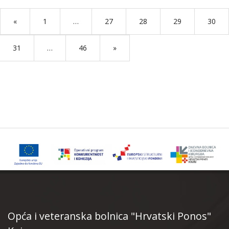
«
1
…
27
28
29
30
31
…
46
»
Opća i veteranska bolnica "Hrvatski Ponos"