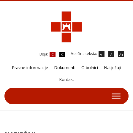
Veličina teksta:
Boja:
C
C
A-
A
A+
Pravne informacije
Dokumenti
O bolnici
Natječaji
Kontakt