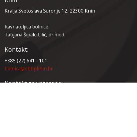
Kralja Svetoslava Suronje 12, 22300 Knin
Ravnateljica bolnice:
Tatijana Šipalo Lilić, dr.med.
Kontakt:
+385 (22) 641 - 101
bolnica@obhpknin.hr
Kontakt za veterane:
+385 (22) 641 - 165
veterani@obhpknin.hr
Certifikati: