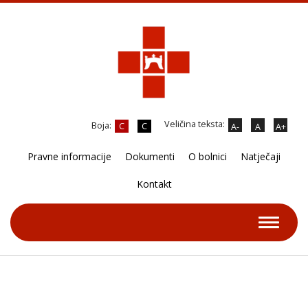
Veličina teksta:
Boja:
C
C
A-
A
A+
Pravne informacije
Dokumenti
O bolnici
Natječaji
Kontakt