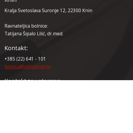
Kralja Svetoslava Suronje 12, 22300 Knin
Ravnateljica bolnice:
Tatijana Šipalo Lilić, dr.med.
Kontakt:
+385 (22) 641 - 101
bolnica@obhpknin.hr
Kontakt za veterane:
+385 (22) 641 - 165
veterani@obhpknin.hr
Certifikati: